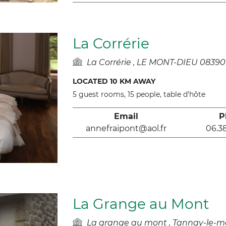
La Corrérie
La Corrérie
LE MONT-DIEU 08390
LOCATED 10 KM AWAY
5 guest rooms, 15 people, table d'hôte
Email
P
annefraipont@aol.fr
06.38
La Grange au Mont
La grange au mont
Tannay-le-m