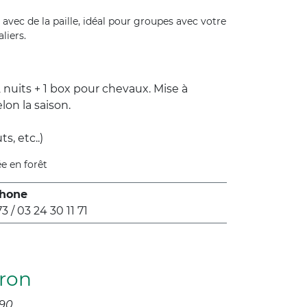
 avec de la paille, idéal pour groupes avec votre
liers.
/ 2 nuits + 1 box pour chevaux. Mise à
lon la saison.
s, etc..)
e en forêt
hone
3 / 03 24 30 11 71
iron
90