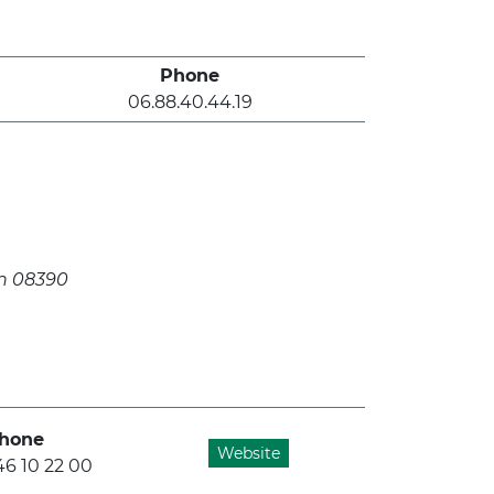
Phone
06.88.40.44.19
n 08390
hone
Website
46 10 22 00