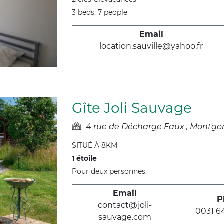
3 beds, 7 people
Email
location.sauville@yahoo.fr
Gîte Joli Sauvage
4 rue de Décharge Faux
Montgo
SITUÉ À 8KM
1 étoile
Pour deux personnes.
Email
P
contact@joli-
0031 6
sauvage.com