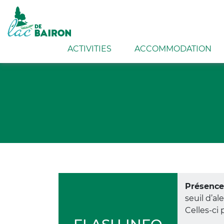
Navigation
Skip
ACTIVITIES
ACCOMMODATION
principale
to
main
content
Breadcrumb
Présence 
seuil d’al
Celles-ci