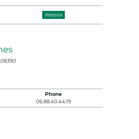
Website
nes
 08390
Phone
06.88.40.44.19