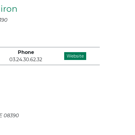
airon
390
Phone
Website
03.24.30.62.32
E 08390