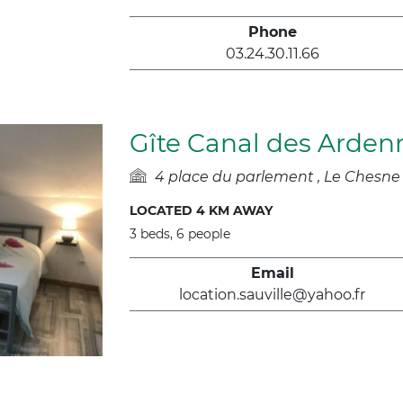
Phone
03.24.30.11.66
Gîte Canal des Arden
4 place du parlement
Le Chesne
LOCATED 4 KM AWAY
3 beds, 6 people
Email
location.sauville@yahoo.fr