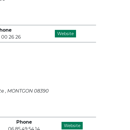
hone
Website
 00 26 26
tte
MONTGON 08390
Phone
Website
06.85.49.54.14