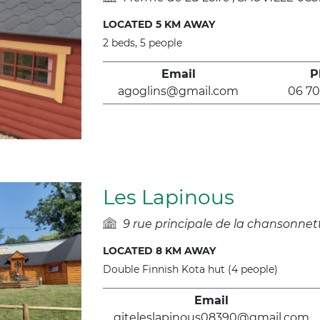
LOCATED 5 KM AWAY
2 beds, 5 people
Email
P
agoglins@gmail.com
06 70
Les Lapinous
9 rue principale de la chansonne
LOCATED 8 KM AWAY
Double Finnish Kota hut (4 people)
Email
giteleslapinous08390@gmail.com