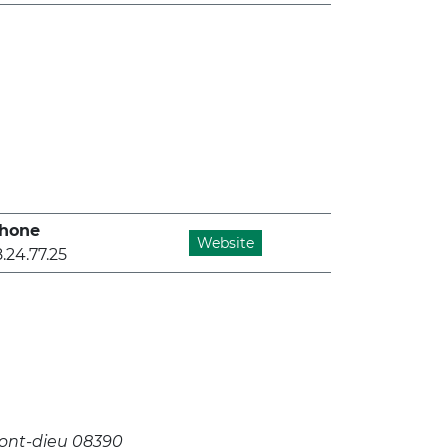
hone
Website
.24.77.25
ont-dieu 08390