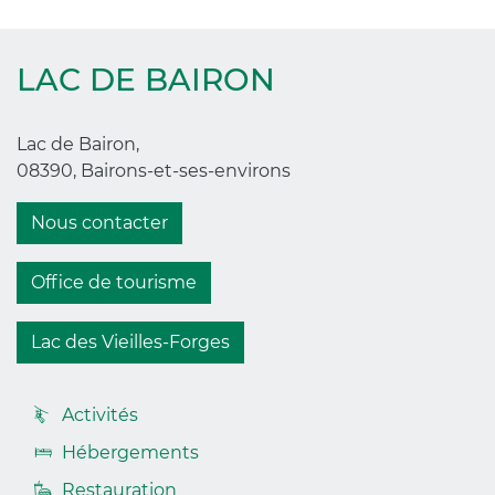
LAC DE BAIRON
Lac de Bairon,
08390, Bairons-et-ses-environs
Nous contacter
Office de tourisme
Lac des Vieilles-Forges
Accès
Activités
rapides
Hébergements
footer
Restauration