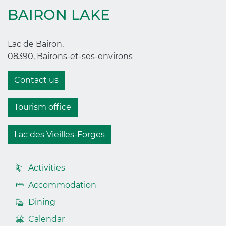
BAIRON LAKE
Lac de Bairon,
08390, Bairons-et-ses-environs
Contact us
Tourism office
Lac des Vieilles-Forges
Accès
Activities
rapides
Accommodation
footer
Dining
Calendar