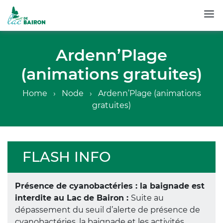
Skip
to
Ardenn’Plage
main
(animations gratuites)
content
Breadcrumb
Home
Node
Ardenn’Plage (animations
gratuites)
FLASH INFO
Présence de cyanobactéries : la baignade est
interdite au Lac de Bairon :
Suite au
dépassement du seuil d’alerte de présence de
cyanobactéries, la baignade et les activités