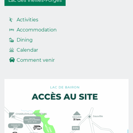
Lac des Vieilles-Forges
Accès
Activities
rapides
Accommodation
footer
Dining
Calendar
Comment venir