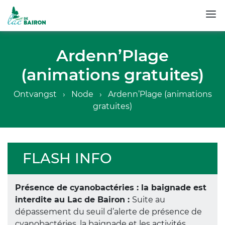
Overslaan
en
Ardenn’Plage
naar
(animations gratuites)
de
inhoud
Kruimelpad
Ontvangst
Node
Ardenn’Plage (animations
gaan
gratuites)
FLASH INFO
Présence de cyanobactéries : la baignade est
interdite au Lac de Bairon :
Suite au
dépassement du seuil d’alerte de présence de
cyanobactéries, la baignade et les activités